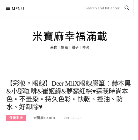
Skip
MENU
to
content
米寶麻幸福滿載
美食｜旅遊｜親子｜時尚
【彩妝。眼線】Deer MiiX眼線膠筆：赫本黑
&小鄧咖啡&崔姬綠&夢露紅棕♥還我時尚本
色。不暈染。持久色彩。快乾、控油、防
水、好卸除♥
保養彩妝
米寶麻CAROL
2015-09-23