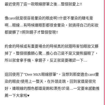
最近使用了這一款眼線膠筆之後…整個就愛上!!
像carol就是很容易暈染的眼皮啊!!什麼不暈染的睫毛膏
啊…眼線…有時候連眼影都很會暈染，就搞得自己的彩妝
都變髒了!!照到鏡子才整個發現!!
約會的時候或有重要場合的時候真的就隨時害怕眼妝又髒
掉了，整個很膽顫心驚…擔心自己是不是又變熊貓眼了，
所以就會拿手機、拿鏡子，反正就是要確認一下…
這回使用了”Deer MiiX眼線膠筆”，沒想到那麼適合carol暈
染的眼皮!使用上一整天，在外頭走跳，回到家還是很完
好，連眼線的顏色都還是飽和漂亮!於是…一定要來感動推
薦一下大家啦♥