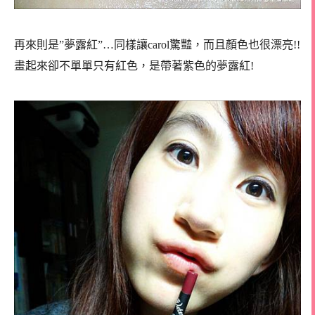
再來則是”夢露紅”…同樣讓carol驚豔，而且顏色也很漂亮!!
畫起來卻不單單只有紅色，是帶著紫色的夢露紅!