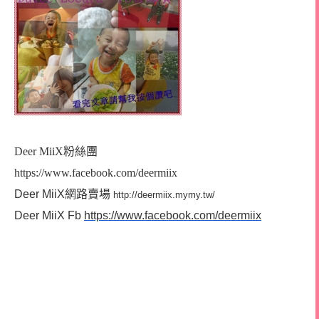
Deer MiiX粉絲團
https://www.facebook.com/deermiix
Deer MiiX網路賣場
http://deermiix.mymy.tw/
Deer MiiX Fb
https://www.facebook.com/deermiix