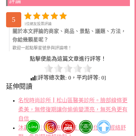
評論
5
1位網友投票評論
關於本文評論的商家、商品、景點、議題、方法，
你給幾顆星呢？
歡迎一起點擊星號參與評論唷！
點擊便能為這篇文章進行評等！
[評等總次數:
0
，平均評等:
0
]
延伸閱讀
名悅時尚診所┃松山區醫美診所。臉部線條更
柔美，無修復期讓你偷偷變漂亮，無死角更有
自信
沐晨SPA｜板橋按摩首選：客製化深層經絡舒