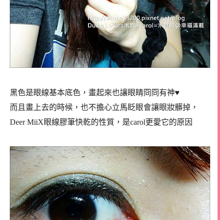
黑色是眼線基本底色，畫起來也讓眼睛冏冏有神♥
而且畫上去的時候，也不擔心立馬眨眼會讓眼妝髒掉，
Deer MiiX眼線膠筆快乾的性質，是carol更愛它的原因