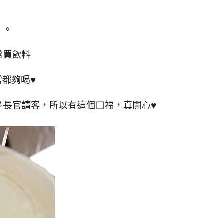
。。
常買飲料
常都夠喝♥
是長官請客，所以有這個口福，真開心♥