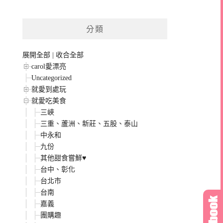
分類
展開全部
|
收合全部
carol愛漂亮
Uncategorized
就愛到處玩
就愛吃美食
三峽
三重、蘆洲、新莊、五股、泰山
中永和
九份
其他甜食嘗鮮♥
台中、彰化
台北市
台南
嘉義
團購趣