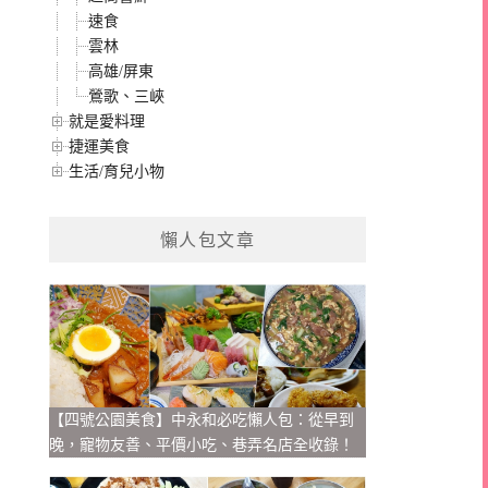
速食
雲林
高雄/屏東
鶯歌、三峽
就是愛料理
捷運美食
生活/育兒小物
懶人包文章
【四號公園美食】中永和必吃懶人包：從早到
晚，寵物友善、平價小吃、巷弄名店全收錄！