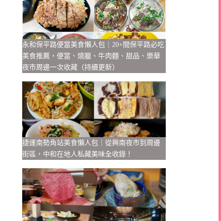
永和保平路便當美食懶人包｜20+間保平路必吃
美食推薦，便當、燒臘、牛肉麵、甜品、樂華
夜市周邊一次收藏（持續更新）
捷運南勢角站美食懶人包｜從興南夜市到周邊
街區，中和在地人私藏美味全收錄！