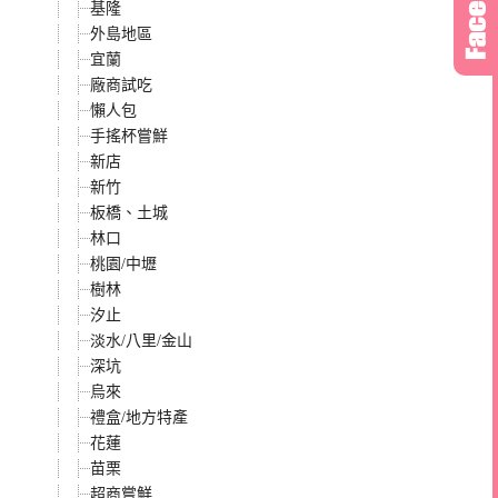
基隆
外島地區
宜蘭
廠商試吃
懶人包
手搖杯嘗鮮
新店
新竹
板橋、土城
林口
桃園/中壢
樹林
汐止
淡水/八里/金山
深坑
烏來
禮盒/地方特產
花蓮
苗栗
超商嘗鮮