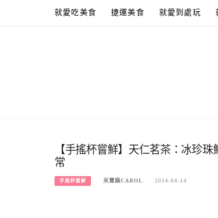
Skip
就愛吃美食
捷運美食
就愛到處玩
to
content
【手搖杯嘗鮮】天仁茗茶：冰珍珠鮮
常
米寶麻CAROL
2014-04-14
手搖杯嘗鮮